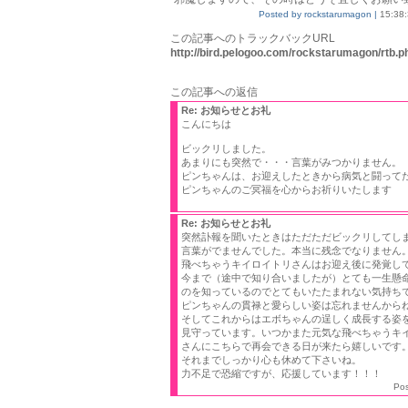
Posted by rockstarumagon |
15:38:
この記事へのトラックバックURL
http://bird.pelogoo.com/rockstarumagon/rtb
この記事への返信
Re: お知らせとお礼
こんにちは
ビックリしました。
あまりにも突然で・・・言葉がみつかりません。
ピンちゃんは、お迎えしたときから病気と闘って
ピンちゃんのご冥福を心からお祈りいたします
Re: お知らせとお礼
突然訃報を聞いたときはただただビックリしてし
言葉がでませんでした。本当に残念でなりません
飛べちゃうキイロイトリさんはお迎え後に発覚し
今まで（途中で知り合いましたが）とても一生懸
のを知っているのでとてもいたたまれない気持ち
ピンちゃんの貫禄と愛らしい姿は忘れませんから
そしてこれからはエボちゃんの逞しく成長する姿
見守っています。いつかまた元気な飛べちゃうキ
さんにこちらで再会できる日が来たら嬉しいです
それまでしっかり心も休めて下さいね。
力不足で恐縮ですが、応援しています！！！
Po