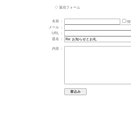
◇ 返信フォーム
名前 ：
情
メール ：
URL ：
題名 ：
内容 ：