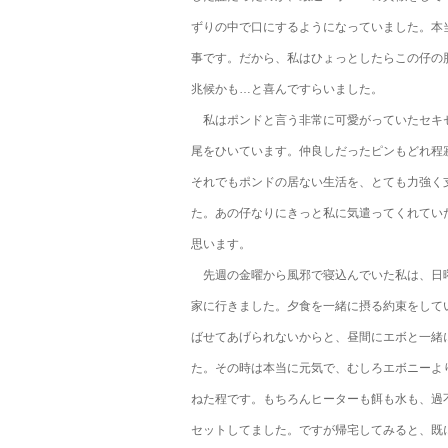
ずりの中で口にするようになっていました。本
事です。だから、私はひょっとしたらこの仔の
兆候かも…と喜んですらいました。
私はポンドと言う非常に可愛がっていたセキ
尾をひいています。仲良しだったピンもどれ程
それでもポンドの居ない生活を、とても力強く
た。あの仔なりにきっと私に気遣ってくれてい
思います。
先週の金曜から風邪で寝込んでいた私は、日
家に行きました。夕食を一緒に摂る約束をして
ばせてあげられないからと、昼間にエボと一緒
た。その時は本当に元気で、むしろエボニーよ
ねた程です。もちろんヒーターも餌も水も、過
セットしてました。ですが帰宅してみると、既