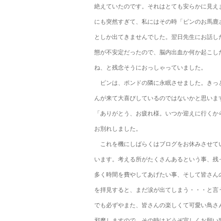
絶えていたのです。それはとても安らかに見え
にも突然すぎて、私にはその時「ピンのお馬鹿
としか出てきませんでした。翌日先生にお話し
態が不安定だったので、脳内出血か何か起こし
ね、と残念そうにおっしゃっていました。
ピンは、ポンドの隣に永眠させました。きっ
んが来て大喜びしているのではないかと思います
「ありがとう、お疲れ様。いつか迎えに行くか
お別れしました。
これを機にしばらくはブログをお休みさせて
います。考える所がたくさんあるという事、残
多く時間を費やしてあげたい事、そして皆さん
を拝見すると、まだ涙が出てしまう・・・と
でも必ずやまた、皆さんの楽しくて可愛い鳥さ
邪魔しますので、その時はどうぞ宜しくお願い