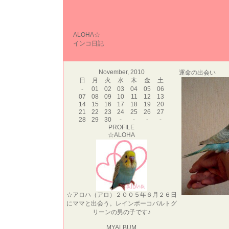
ALOHA☆
インコ日記
November, 2010
運命の出会い
日
月
火
水
木
金
土
-
01
02
03
04
05
06
07
08
09
10
11
12
13
14
15
16
17
18
19
20
21
22
23
24
25
26
27
28
29
30
-
-
-
-
PROFILE
☆ALOHA
☆アロハ（アロ）２００５年６月２６日
にママと出会う。レインボーコバルトグ
リーンの男の子です♪
MYALBUM