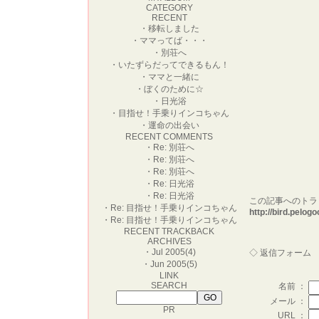
CATEGORY
RECENT
・
移転しました
・
ママってば・・・
・
別荘へ
・
いたずらだってできるもん！
・
ママと一緒に
・
ぼくのために☆
・
日光浴
・
目指せ！手乗りインコちゃん
・
運命の出会い
RECENT COMMENTS
・
Re: 別荘へ
・
Re: 別荘へ
・
Re: 別荘へ
・
Re: 日光浴
・
Re: 日光浴
この記事へのトラ
・
Re: 目指せ！手乗りインコちゃん
http://bird.pelo
・
Re: 目指せ！手乗りインコちゃん
RECENT TRACKBACK
ARCHIVES
・
Jul 2005(4)
◇ 返信フォーム
・
Jun 2005(5)
LINK
SEARCH
名前 ：
メール ：
PR
URL ：