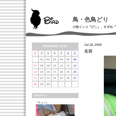
鳥・色鳥どり
小桜インコ『ぴこ』、すずめ『
Jul 18, 2006
November, 2010
名前
日
月
火
水
木
金
土
-
01
02
03
04
05
06
07
08
09
10
11
12
13
14
15
16
17
18
19
20
21
22
23
24
25
26
27
28
29
30
-
-
-
-
PROFILE
『チュン』