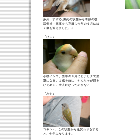
多分、すずめ,瀕死の状態から奇跡の復
活骨折・麻痺をも克服し今年の６月には
２歳を迎えました。♂
『ぴこ』
小桜インコ、去年の９月にヒナヒナで里
親になる。１歳を前に、やんちゃが顔を
ひそめる。大人になったのかな♂
『みや』
コキン♀、この状態から色変わりをする
と、七色になります。