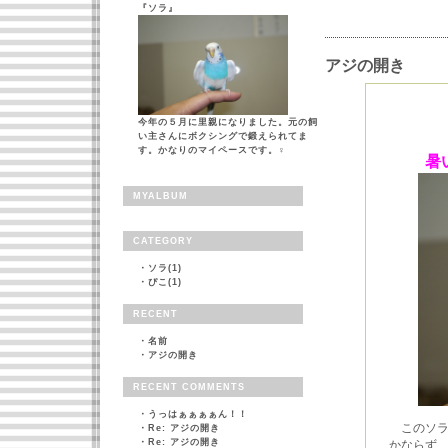
『ソラ』
アジの開き
今年の５月に里親になりました。元の飼
い主さんにボクシングで鍛えられてま
す。かなりのマイペースです。♀
暑
MYALBUM
CATEGORY
・
ソラ(1)
・
ぴこ(1)
RECENT
・
名前
・
アジの開き
RECENT COMMENTS
・
うっはぁぁぁぁん！！
このソ
・
Re: アジの開き
・
Re: アジの開き
かならず