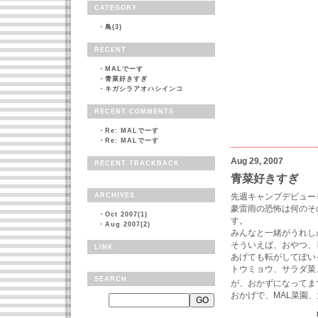
CATEGORY
・
鳥(3)
RECENT
・
MALでーす
・
青菜好きすぎ
・
キガシラアオハシインコ
RECENT COMMENTS
・
Re: MALでーす
・
Re: MALでーす
Aug 29, 2007
RECENT TRACKBACK
青菜好きすぎ
ARCHIVES
先週キャンプデビュー
豪雷雨の恐怖は何のそ
・
Oct 2007(1)
す。
・
Aug 2007(2)
みんなと一緒がうれし
そういえば、おやつ、
LINK
あげても転がしてぽい
トウミョウ、サラダ菜
SEARCH
が、おかずになってま
おかげで、MAL菜園