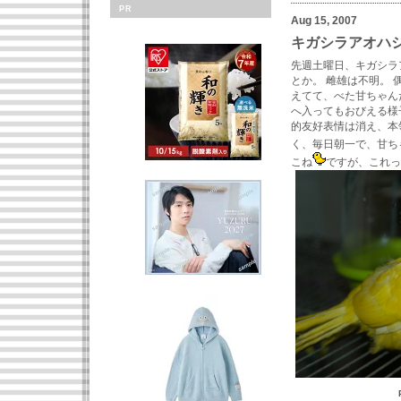
PR
Aug 15, 2007
キガシラアオハ
先週土曜日、キガシラ
とか。 雌雄は不明。
えてて、べた甘ちゃん
へ入ってもおびえる様
的友好表情は消え、本
く、毎日朝一で、甘ち
こね
ですが、これっ