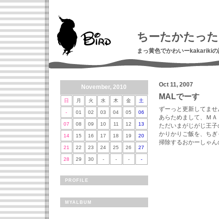
ちーたかたった
まっ黄色でかわいーkakariki
Oct 11, 2007
November, 2010
MALでーす
日
月
火
水
木
金
土
ずーっと更新してませ
-
01
02
03
04
05
06
あらためまして、ＭＡ
07
08
09
10
11
12
13
ただいまがじがじ王子
かりかりご飯を、ちぎ
14
15
16
17
18
19
20
掃除するおかーしゃん
21
22
23
24
25
26
27
28
29
30
-
-
-
-
PROFILE
MYALBUM