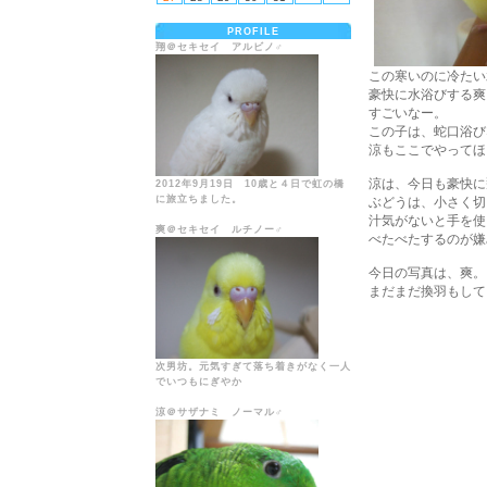
PROFILE
翔＠セキセイ アルビノ♂
この寒いのに冷たい
豪快に水浴びする爽
すごいなー。
この子は、蛇口浴び
涼もここでやってほ
涼は、今日も豪快に
2012年9月19日 10歳と４日で虹の橋
に旅立ちました。
ぶどうは、小さく切
汁気がないと手を使
爽＠セキセイ ルチノー♂
べたべたするのが嫌
今日の写真は、爽。
まだまだ換羽もして
次男坊。元気すぎて落ち着きがなく一人
でいつもにぎやか
涼＠サザナミ ノーマル♂