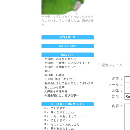
末っ子。サザナミだがすっかりセキセイ
化している。すごく甘えん坊。翔が大好
き。
MYALBUM
CATEGORY
RECENT
・
今日は、あまりの寒さに
・
今日は、一時間くらい歩いてました
◇ 返信フォーム
・
今日は、昼間暖かかった
・
寒い～
・
毎日厳しい寒さ
名前 ：
・
正月3日間は、のんびり
・
新年あけましておめでとうございます
メール ：
・
あしたから仕事
URL ：
・
大掃除も中途半端
・
今週金曜には、再び仕事へ
題名 ：
RECENT COMMENTS
内容 ：
・
Re: 忙しすぎて・・
・
Re: 寒くなりましたね
・
Re: いろいろありまして・・・
・
Re: 忙しすぎて・・
・
Re: ものすごくお久しぶり
・
Re: 爽が旅立ちました