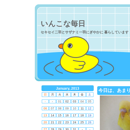
いんこな毎日
セキセイ二羽とサザナミ一羽にぎやかに 暮らしています
January, 2013
今日は、あま
日
月
火
水
木
金
土
-
-
01
02
03
04
05
06
07
08
09
10
11
12
13
14
15
16
17
18
19
20
21
22
23
24
25
26
27
28
29
30
31
-
-