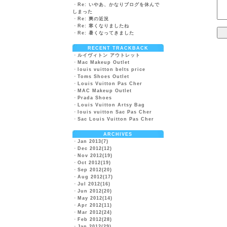
・
Re: いやあ、かなりブログを休んで
しまった
・
Re: 爽の近況
・
Re: 寒くなりましたね
・
Re: 暑くなってきました
RECENT TRACKBACK
・
ルイヴィトン アウトレット
・
Mac Makeup Outlet
・
louis vuitton belts price
・
Toms Shoes Outlet
・
Louis Vuitton Pas Cher
・
MAC Makeup Outlet
・
Prada Shoes
・
Louis Vuitton Artsy Bag
・
louis vuitton Sac Pas Cher
・
Sac Louis Vuitton Pas Cher
ARCHIVES
・
Jan 2013(7)
・
Dec 2012(12)
・
Nov 2012(19)
・
Oct 2012(19)
・
Sep 2012(20)
・
Aug 2012(17)
・
Jul 2012(16)
・
Jun 2012(20)
・
May 2012(14)
・
Apr 2012(11)
・
Mar 2012(24)
・
Feb 2012(28)
・
Jan 2012(29)